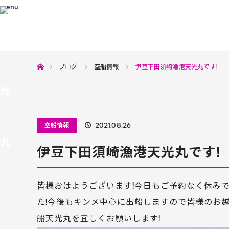
menu
ホーム
ブログ
空船情報
伊豆下田須崎漁港天光丸です!
空船情報
2021.08.26
伊豆下田須崎漁港天光丸です!
皆様おはようございます!今日もご予約なく休み
た!今後もキンメ中心に出船しますので皆様のお越
船天光丸を宜しくお願いします!