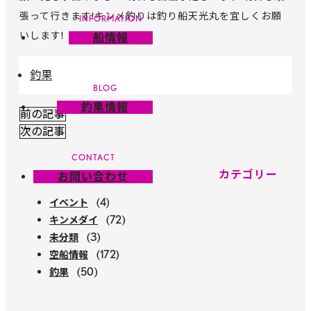
張って行きます!キンメ釣りは釣り船天光丸を宜しくお願
いします!
船情報
釣果
釣果情報
前の記事
次の記事
カテゴリー
お問い合わせ
(4)
イベント
(72)
キンメダイ
(3)
未分類
(172)
空船情報
(50)
釣果