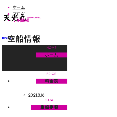
ホーム
ブログ
空船情報
空船情報
menu
おはようございます!
ホーム
空船情報
料金表
2021.8.16
乗船手順