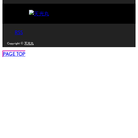
RSS
Copyright ©
天光丸
PAGE TOP